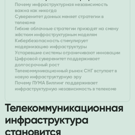
Почему инфраструктурная независимость
важна как никогда
Суверенитет данных меняет стратегии в
телекоме
Гибкие облачные стратегии приходят на смену
жёстким инфраструктурным моделям
Кибербезопасность стимулирует
модернизацию инфраструктуры
Устаревшие системы ограничивают инновации
Цифровой суверенитет поддерживает
долгосрочный рост
Телекоммуникационный рынок СНГ вступает в
новую инфраструктурную эру
Почему ПУМА Биллинг поддерживает
инфраструктурную независимость в телекоме
Телекоммуникационная
инфраструктура
становится