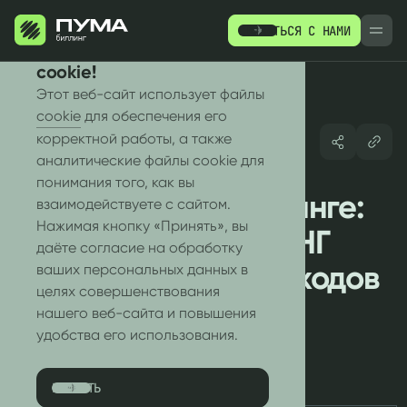
СВЯЗАТЬСЯ С НАМИ
РУ
EN
Мы используем файлы
cookie!
Этот веб-сайт использует файлы
cookie
для обеспечения его
корректной работы, а также
аналитические файлы cookie для
понимания того, как вы
ИИ в телеком-биллинге:
ПРОДУКТЫ
РЕСУРСЫ
взаимодействуете с сайтом.
Нажимая кнопку «Принять», вы
как операторы в СНГ
даёте согласие на обработку
снижают утечку доходов
ваших персональных данных в
целях совершенствования
и фрод в 2026 году
нашего веб-сайта и повышения
удобства его использования.
MVNO
КИБЕРБЕЗОПАСНОСТЬ
ПРИНЯТЬ
4
мин. чтения
/
12.07.2024