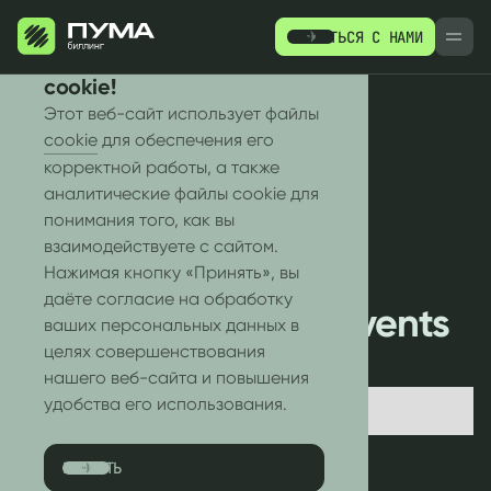
СВЯЗАТЬСЯ С НАМИ
РУ
EN
Мы используем файлы
cookie!
Этот веб-сайт использует файлы
cookie
для обеспечения его
корректной работы, а также
аналитические файлы cookie для
понимания того, как вы
ПРОДУКТЫ
РЕСУРСЫ
БЛОГ
КЕЙСЫ
взаимодействуете с сайтом.
Нажимая кнопку «Принять», вы
WHITE-LABEL
даёте согласие на обработку
Meet Us at Global Events
ваших персональных данных в
целях совершенствования
in your Region
нашего веб-сайта и повышения
удобства его использования.
No items found.
ПРИНЯТЬ