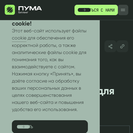
СВЯЗАТЬСЯ С НАМИ
РУ
EN
Мы используем файлы
cookie!
Этот веб-сайт использует файлы
cookie
для обеспечения его
корректной работы, а также
аналитические файлы cookie для
понимания того, как вы
Полностью
ПРОДУКТЫ
РЕСУРСЫ
взаимодействуете с сайтом.
Нажимая кнопку «Принять», вы
интегрированная
WHITE-LABEL
даёте согласие на обработку
MVNO-платформа для
ваших персональных данных в
целях совершенствования
ВТБ Мобайл
нашего веб-сайта и повышения
удобства его использования.
3
мин. чтения
/
29.5.2026
ПРИНЯТЬ