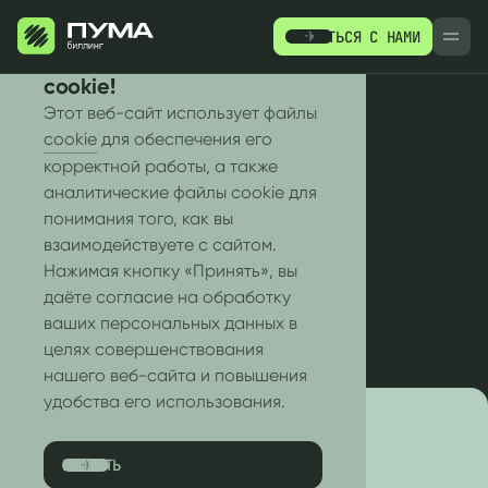
СВЯЗАТЬСЯ С НАМИ
РУ
EN
Мы используем файлы
cookie!
Этот веб-сайт использует файлы
cookie
для обеспечения его
корректной работы, а также
ВСЕ СТАТЬИ
аналитические файлы cookie для
eSim
понимания того, как вы
ПРОДУКТЫ
РЕСУРСЫ
взаимодействуете с сайтом.
Нажимая кнопку «Принять», вы
даёте согласие на обработку
ваших персональных данных в
целях совершенствования
нашего веб-сайта и повышения
удобства его использования.
ПРИНЯТЬ