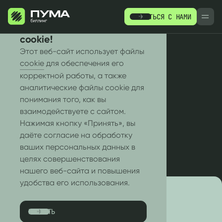
СВЯЗАТЬСЯ С НАМИ
РУ
EN
Мы используем файлы
cookie!
Этот веб-сайт использует файлы
cookie
для обеспечения его
корректной работы, а также
ВСЕ СТАТЬИ
аналитические файлы cookie для
Анонс
понимания того, как вы
ПРОДУКТЫ
РЕСУРСЫ
взаимодействуете с сайтом.
Нажимая кнопку «Принять», вы
WHITE-LABEL
даёте согласие на обработку
ваших персональных данных в
целях совершенствования
нашего веб-сайта и повышения
удобства его использования.
ПРИНЯТЬ